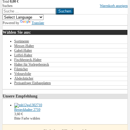
Total
0,00 €
Suchen
Warenkorb anzeigen
Suchen
Powered by
Translate
Wählen Sie aus:
Sortimente
Messer-Halter
Gabel-Halter
Löffel-Halter
Fischbesteck-Halter
Halter für Vorlegebesteck
Filztücher
Veloursfolie
Abdecktücher
Preisanfrage Einbauplatten
Unsere Empfehlung
Besteckhalter 2710
3,60 €
Bitte Farbe wählen