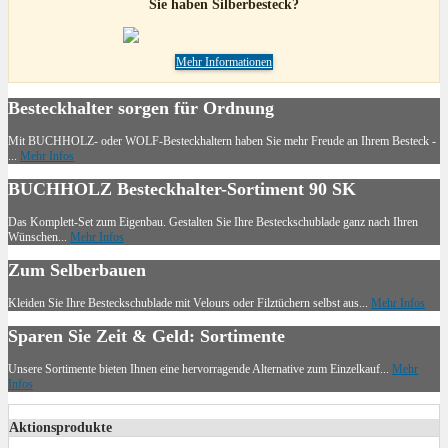
Sie haben Silberbesteck?
Mehr Informationen
Besteckhalter sorgen für Ordnung
Mit BUCHHOLZ- oder WOLF-Besteckhaltern haben Sie mehr Freude an Ihrem Besteck -
...
Mehr Infos
BUCHHOLZ Besteckhalter-Sortiment 90 SK
Das Komplett-Set zum Eigenbau. Gestalten Sie Ihre Besteckschublade ganz nach Ihren
Wünschen...
Mehr Infos
Zum Selberbauen
Kleiden Sie Ihre Besteckschublade mit Velours oder Filztüchern selbst aus...
Mehr Infos
Sparen Sie Zeit & Geld: Sortimente
Unsere Sortimente bieten Ihnen eine hervorragende Alternative zum Einzelkauf...
Mehr
Infos
Aktionsprodukte