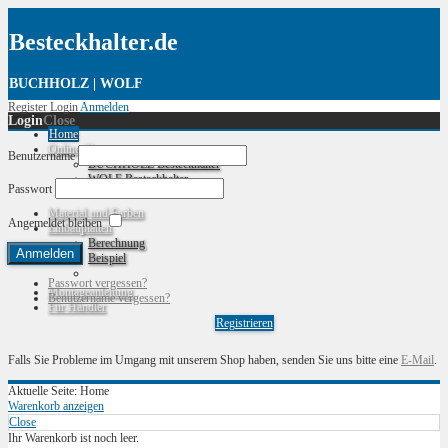
Besteckhalter.de
BUCHHOLZ | WOLF
Register
Login
Anmelden
Login
Close
Home
Online-Shop
Benutzername
BUCHHOLZ Besteckhalter
WOLF Besteckhalter
Passwort
Material und Farben
Angemeldet bleiben
Einbauplatten
Berechnung
Beispiel
Passwort vergessen?
Montageanleitung
Benutzername vergessen?
Für Händler
Registrieren
Falls Sie Probleme im Umgang mit unserem Shop haben, senden Sie uns bitte eine
E-Mail
.
Aktuelle Seite:
Home
Warenkorb anzeigen
Close
Ihr Warenkorb ist noch leer.